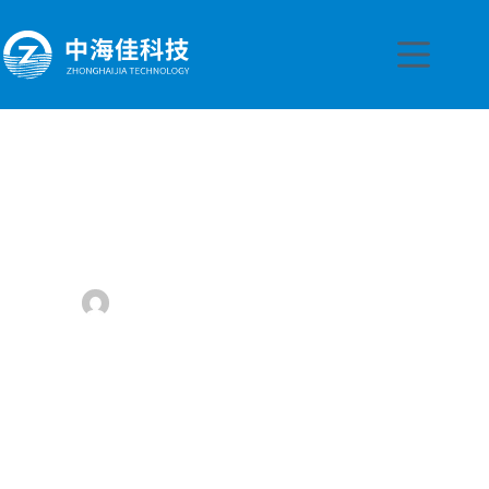
跳
至
内
容
产品变更通知: CliQ II 系列二相 24V 240W 及单相 48V
240W
ssart
2025 年 5 月 8 日
公司动态