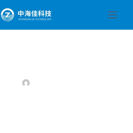
跳
至
内
容
台达推出 MEB 系列新机上市 具备 PMBus® 功能及
2,500 瓦高功率
ssart
2025 年 5 月 8 日
公司动态