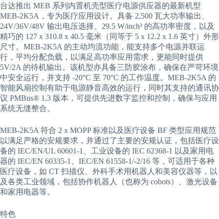
台达推出 MEB 系列内置机壳型医疗电源供应器的最新机型
MEB-2K5A，专为医疗应用设计。具备 2,500 瓦大功率输出、
24V/36V/48V 输出电压选择、29.5 W/inch³ 的高功率密度，以及
精巧的 127 x 310.8 x 40.5 毫米（同等于 5 x 12.2 x 1.6 英寸）外形
尺寸。MEB-2K5A 的主动均流功能，能支持多个电源并联运
行，平均分配负载，以满足高功率应用需求，更能同时提供
5V/2A 的待机输出。该机型亦具备三防胶涂布，确保在严苛环境
中安全运行，并支持 -20°C 至 70°C 的工作温度。MEB-2K5A 的
智能风扇控制有助于电源静音高效的运行，同时其支持的通讯协
议 PMBus® 1.3 版本，可提供先进数字监控和控制，确保与应用
系统无缝整合。
MEB-2K5A 符合 2 x MOPP 标准以及医疗设备 BF 类型应用规范
以满足严格的安规要求，并通过了主要的安规认证，包括医疗设
备的 IEC/EN/UL 60601-1、工业设备的 IEC 62368-1 以及家用电
器的 IEC/EN 60335-1、IEC/EN 61558-1/-2/16 等，可适用于各种
医疗设备，如 CT 扫描仪、外科手术用机器人和美容仪器等，以
及各类工业领域，包括协作机器人（也称为 cobots）、激光设备
和家用电器等。
特色