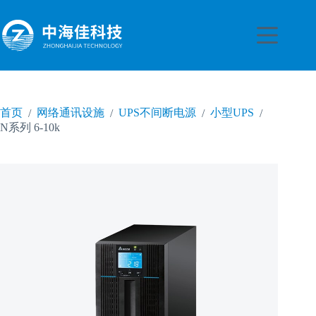
跳
至
内
容
首页
网络通讯设施
UPS不间断电源
小型UPS
/
/
/
/
N系列 6-10k