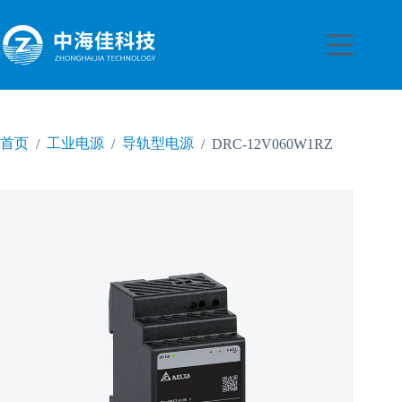
跳
至
内
容
首页
工业电源
导轨型电源
/
/
/
DRC-12V060W1RZ